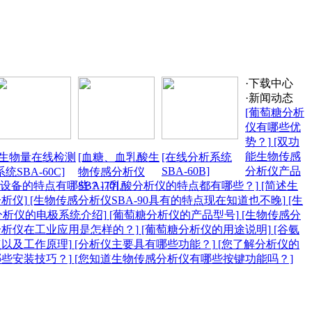
·下载中心
·新闻动态
[葡萄糖分析
仪有哪些优
势？]
[双功
能生物传感
[生物量在线检测
[血糖、血乳酸生
[在线分析系统
SBA-60B]
分析仪产品
系统SBA-60C]
物传感分析仪
器设备的特点有哪些？]
SBA-70]
[乳酸分析仪的特点都有哪些？]
[简述生
析仪]
[生物传感分析仪SBA-90具有的特点现在知道也不晚]
[生
分析仪的电极系统介绍]
[葡萄糖分析仪的产品型号]
[生物传感分
分析仪在工业应用是怎样的？]
[葡萄糖分析仪的用途说明]
[谷氨
以及工作原理]
[分析仪主要具有哪些功能？]
[您了解分析仪的
些安装技巧？]
[您知道生物传感分析仪有哪些按键功能吗？]