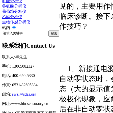
乳酸分析仪
见的，主要用作
谷氨酸分析仪
葡萄糖分析仪
临床诊断。接下
乙醇分析仪
生物传感分析仪
作技巧？
站内
联系我们
Contact Us
联系人:毕先生
手机: 13065082327
1、新接通电
电话: 400-650-5330
自动零状态时，
传真: 0531-82605384
态（大的显示值为
邮箱:
swzl@sdas.org
极极化现象，应
网址:www.bio-sensor.org.cn
后在非自动零状
地址: 山东省济南市历下区科院